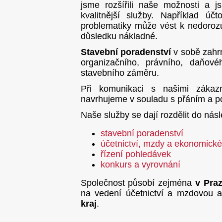
jsme rozšířili naše možnosti a 
kvalitnější služby. Například úč
problematiky může vést k nedoro
důsledku nákladné.
Stavební poradenství
v sobě zahrn
organizačního, právního, daňov
stavebního záměru.
Při komunikaci s našimi zákazn
navrhujeme v souladu s přáním a p
Naše služby se dají rozdělit do násl
stavební poradenství
účetnictví, mzdy a ekonomické
řízení pohledávek
konkurs a vyrovnání
Společnost působí zejména
v Pra
na vedení účetnictví a mzdovou 
kraj
.